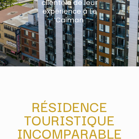
clientèle de leur
expérience à Le
Caiman
RÉSIDENCE
TOURISTIQUE
INCOMPARABLE