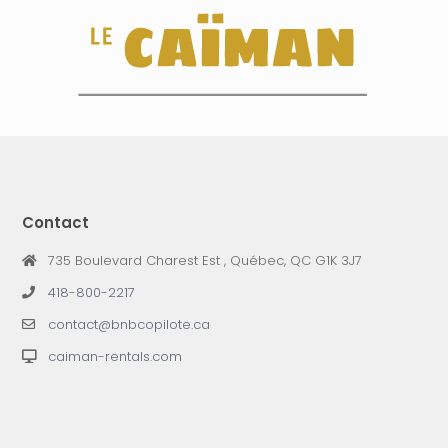
Contact
735 Boulevard Charest Est , Québec, QC G1K 3J7
418-800-2217
contact@bnbcopilote.ca
caiman-rentals.com