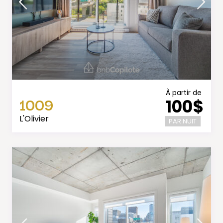
À partir de
1009
100$
L'Olivier
PAR NUIT